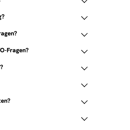
g?
Fragen?
VO-Fragen?
b?
ten?