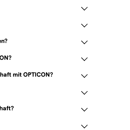
en?
CON?
chaft mit OPTICON?
haft?