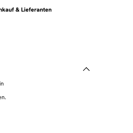
nkauf & Lieferanten
in
en.