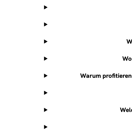
W
Wo 
Warum profitieren
Welc